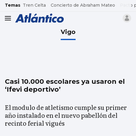
common.go-to-content
Temas
Tren Celta
Concierto de Abraham Mateo
Pacto 
header.menu.open
Vigo
Casi 10.000 escolares ya usaron el
‘Ifevi deportivo’
El modulo de atletismo cumple su primer
año instalado en el nuevo pabellón del
recinto ferial vigués