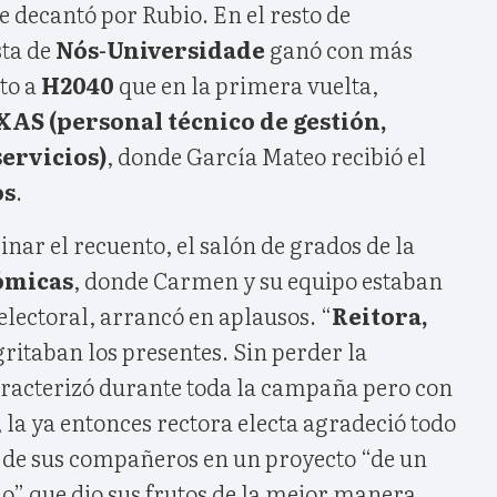
se decantó por Rubio. En el resto de
sta de
Nós-Universidade
ganó con más
to a
H2040
que en la primera vuelta,
AS (personal técnico de gestión,
ervicios)
, donde García Mateo recibió el
os
.
nar el recuento, el salón de grados de la
ómicas
, donde Carmen y su equipo estaban
electoral, arrancó en aplausos. “
Reitora,
 gritaban los presentes. Sin perder la
racterizó durante toda la campaña pero con
la ya entonces rectora electa agradeció todo
o de sus compañeros en un proyecto “de un
o” que dio sus frutos de la mejor manera