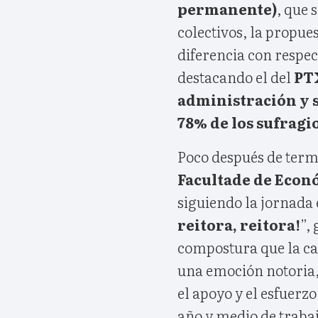
permanente)
, que 
colectivos, la propue
diferencia con respec
destacando el del
PTX
administración y s
78% de los sufragi
Poco después de termi
Facultade de Econ
siguiendo la jornada 
reitora, reitora!
”,
compostura que la ca
una emoción notoria, 
el apoyo y el esfuerz
año y medio de trabaj