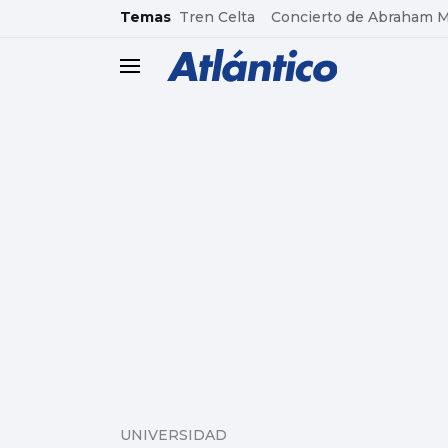
common.go-to-content
Temas
Tren Celta
Concierto de Abraham 
header.menu.open
UNIVERSIDAD