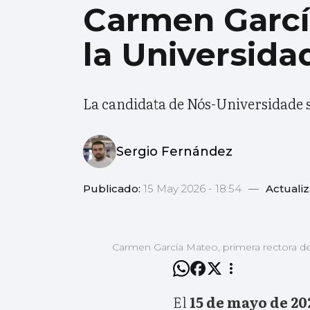
Carmen Garcí
la Universida
La candidata de Nós-Universidade s
Sergio Fernández
Publicado:
15 May 2026 - 18:54
—
Actuali
Carmen García Mateo, primera rectora de
El
15 de mayo de 20