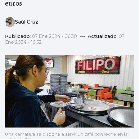
euros
Saúl Cruz
Publicado:
07 Ene 2024 - 06:30
—
Actualizado:
07
Ene 2024 - 16:52
Una camarera se dispone a servir un café con leche en la