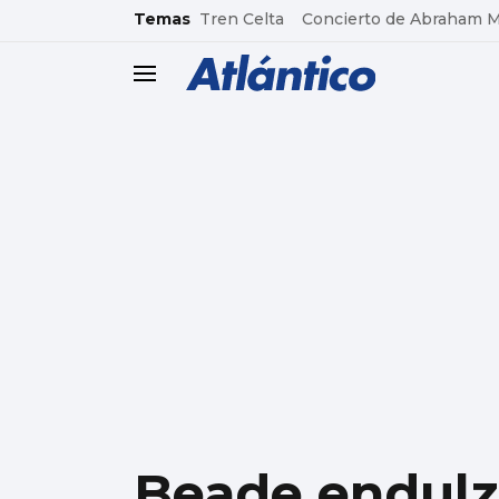
common.go-to-content
Temas
Tren Celta
Concierto de Abraham 
header.menu.open
Beade endulza