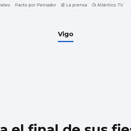
Mateo
Pacto por Peinador
📰 La prensa
📺 Atlántico TV
Vigo
 el final de sus fi