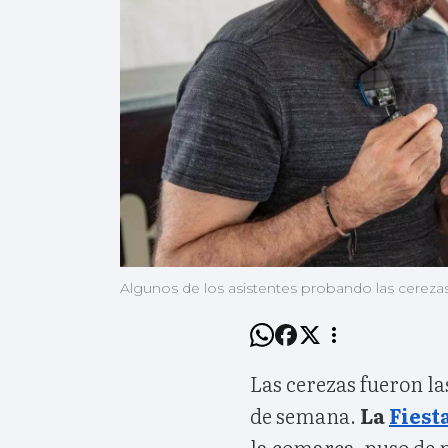
Algunos de los asistentes probando las cerezas 
Las cerezas fueron las
de semana.
La
Fiest
la comarca, puso de m