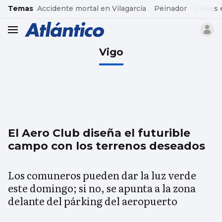
common.go-to-content
Temas
Accidente mortal en Vilagarcía
Peinador
Clases 
header.menu.open
Vigo
El Aero Club diseña el futurible
campo con los terrenos deseados
Los comuneros pueden dar la luz verde
este domingo; si no, se apunta a la zona
delante del párking del aeropuerto