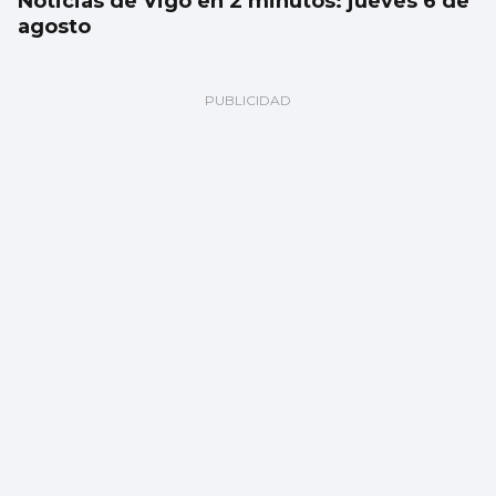
Noticias de Vigo en 2 minutos: jueves 6 de
agosto
Un turista en Galicia, contagiado con
hantavirus