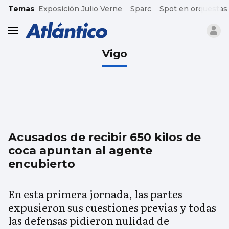
common.go-to-content
Temas
Exposición Julio Verne
Sparc
Spot en orquestas
header.menu.open
Vigo
Acusados de recibir 650 kilos de
coca apuntan al agente
encubierto
En esta primera jornada, las partes
expusieron sus cuestiones previas y todas
las defensas pidieron nulidad de