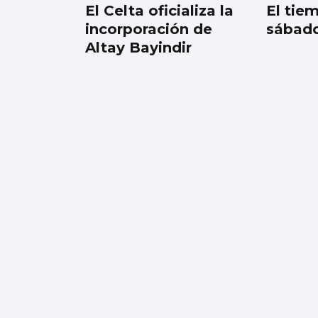
El Celta oficializa la
El tie
incorporación de
sábado
Altay Bayindir
SUCESOS
Un accidente
múltiple en la AP-9
provoca retenciones
a la salida de Vigo