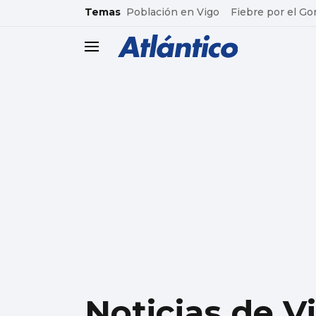
common.go-to-content
Temas
Población en Vigo
Fiebre por el Go
header.menu.open
Noticias de V