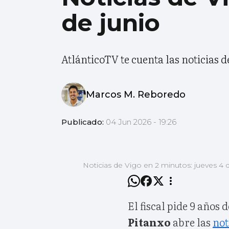
de junio
AtlánticoTV te cuenta las noticias d
Marcos M. Reboredo
Publicado:
04 Jun 2026 - 19:26
Noticias de Vigo en 2 minutos: jueves 4 
El fiscal pide 9 años 
Pitanxo
abre las
not