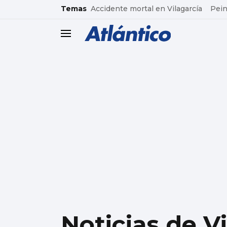
common.go-to-content
Temas
Accidente mortal en Vilagarcía
Pein
header.menu.open
Noticias de V