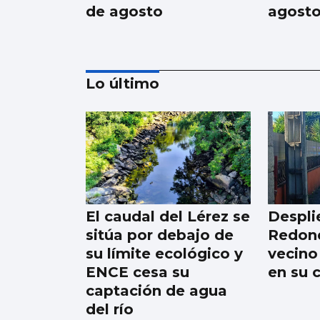
de agosto
agost
Lo último
Resumen semanal:
domingo 2 de agosto
El caudal del Lérez se
Despli
sitúa por debajo de
Redond
su límite ecológico y
vecino
ENCE cesa su
en su 
captación de agua
del río