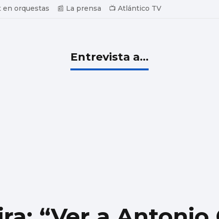
 en orquestas
📰 La prensa
📺 Atlántico TV
Entrevista a...
ira: “Ver a Antonio