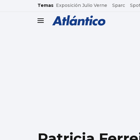
common.go-to-content
Temas
Exposición Julio Verne
Sparc
Spot
header.menu.open
Patricia Ferre