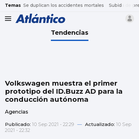
common.go-to-content
Temas
Se duplican los accidentes mortales
Subida de pr
header.menu.open
Tendencias
Volkswagen muestra el primer
prototipo del ID.Buzz AD para la
conducción autónoma
Agencias
Publicado:
10 Sep 2021 - 22:29
—
Actualizado:
10 Sep
2021 - 22:32