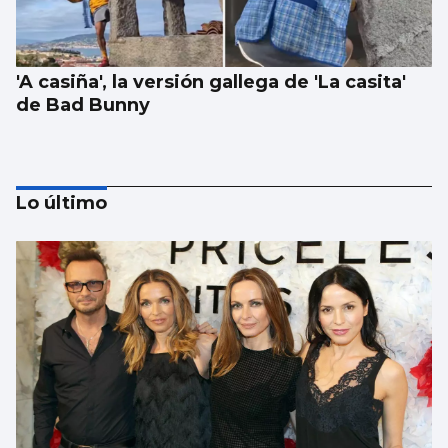
'A casiña', la versión gallega de 'La casita'
de Bad Bunny
Lo último
1.000 euros por ir a festivales con
acompañante: el “trabajo del verano”
existe