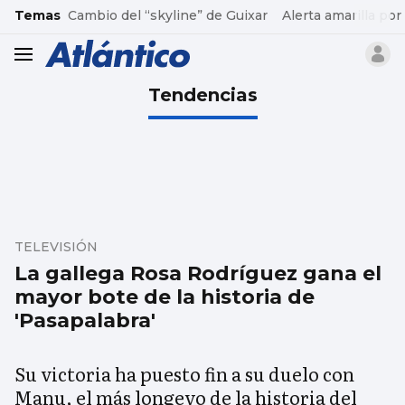
common.go-to-content
Temas
Cambio del “skyline” de Guixar
Alerta amarilla por
header.menu.open
Tendencias
TELEVISIÓN
La gallega Rosa Rodríguez gana el
mayor bote de la historia de
'Pasapalabra'
Su victoria ha puesto fin a su duelo con
Manu, el más longevo de la historia del