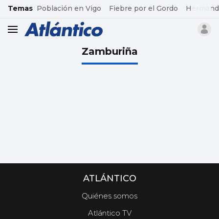
common.go-to-content
Temas
Población en Vigo
Fiebre por el Gordo
Hermand
header.menu.open
Zamburiña
ATLÁNTICO
Quiénes somos
Atlántico TV