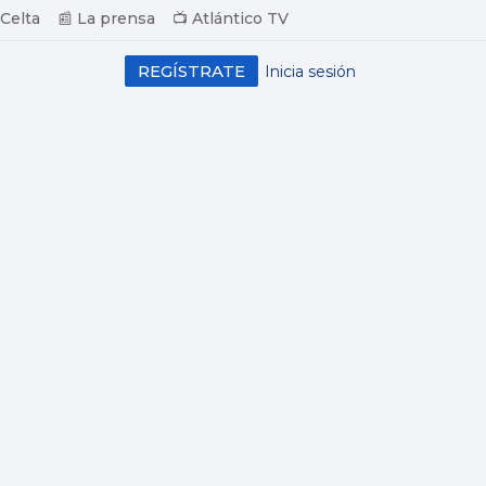
 Celta
📰 La prensa
📺 Atlántico TV
REGÍSTRATE
Inicia sesión