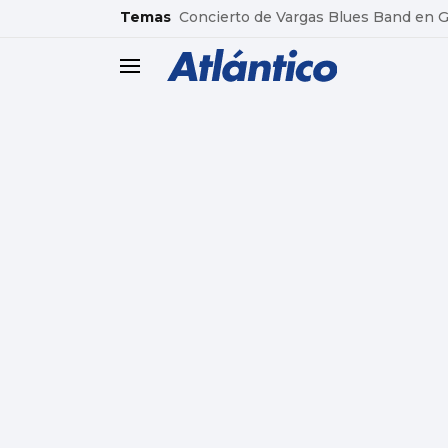
common.go-to-content
Temas
Concierto de Vargas Blues Band en
header.menu.open