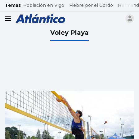
common.go-to-content
Temas
Población en Vigo
Fiebre por el Gordo
Hermand
header.menu.open
Voley Playa