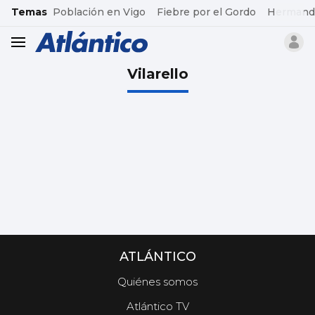
common.go-to-content
Temas
Población en Vigo
Fiebre por el Gordo
Hermand
header.menu.open
Vilarello
ATLÁNTICO
Quiénes somos
Atlántico TV