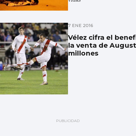
7 ENE 2016
Vélez cifra el benef
la venta de August
millones