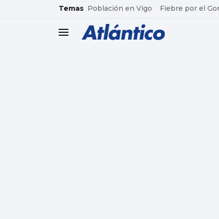
common.go-to-content
Temas
Población en Vigo
Fiebre por el Go
header.menu.open