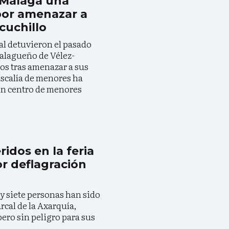
-Málaga una
por amenazar a
cuchillo
al detuvieron el pasado
malagueño de Vélez-
os tras amenazar a sus
iscalía de menores ha
un centro de menores
ridos en la feria
r deflagración
 y siete personas han sido
rcal de la Axarquía,
pero sin peligro para sus