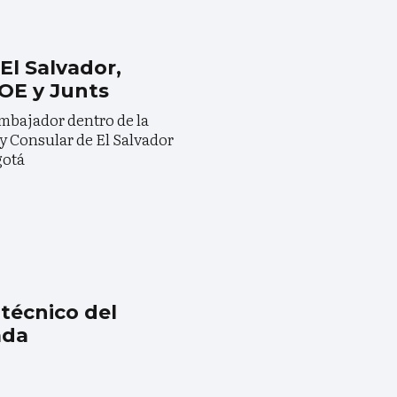
El Salvador,
OE y Junts
mbajador dentro de la
y Consular de El Salvador
gotá
 técnico del
ada