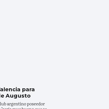
Valencia para
 de Augusto
club argentino poseedor
e "sería muy bueno que se