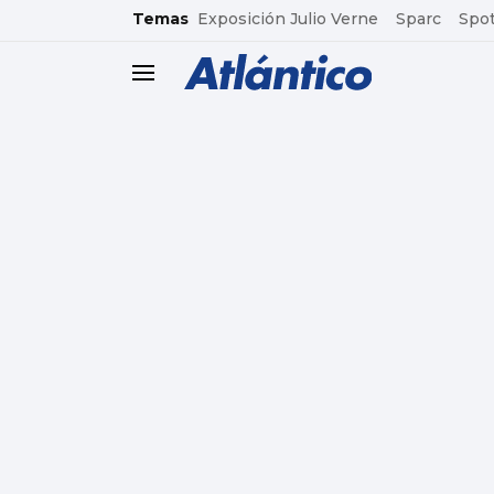
common.go-to-content
Temas
Exposición Julio Verne
Sparc
Spot
header.menu.open