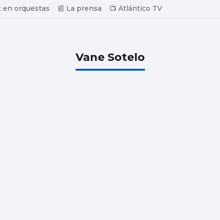
 en orquestas
📰 La prensa
📺 Atlántico TV
Vane Sotelo