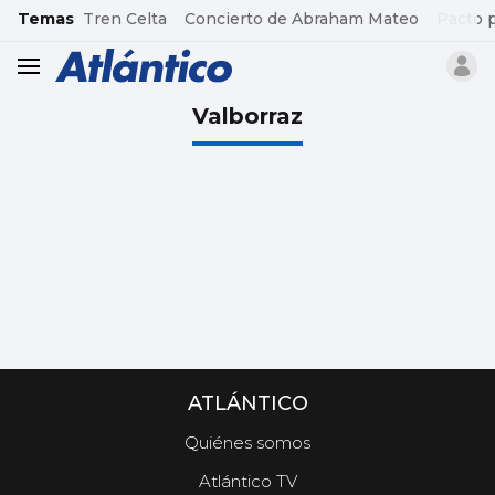
common.go-to-content
Temas
Tren Celta
Concierto de Abraham Mateo
Pacto 
header.menu.open
Valborraz
ATLÁNTICO
Quiénes somos
Atlántico TV