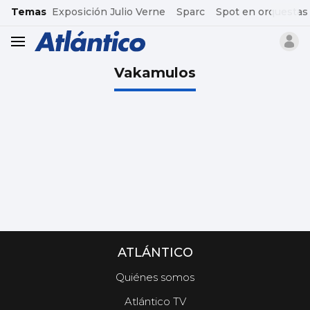
common.go-to-content
Temas
Exposición Julio Verne
Sparc
Spot en orquestas
header.menu.open
Vakamulos
ATLÁNTICO
Quiénes somos
Atlántico TV