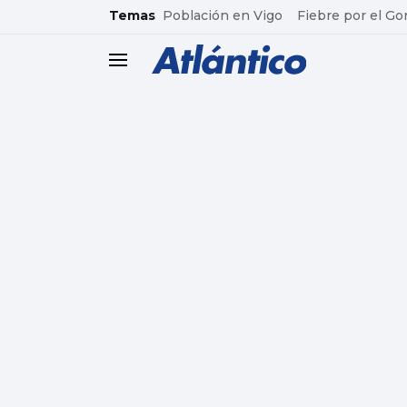
common.go-to-content
Temas
Población en Vigo
Fiebre por el Go
header.menu.open