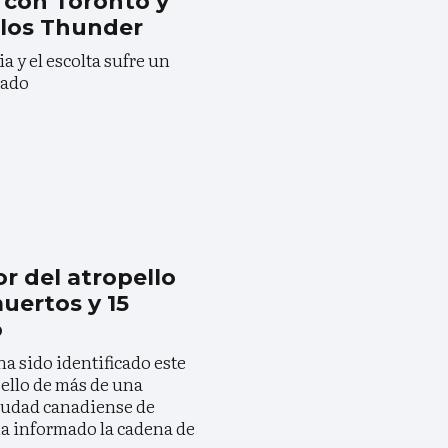
 con Toronto y
los Thunder
ia y el escolta sufre un
lado
or del atropello
uertos y 15
o
ha sido identificado este
pello de más de una
ciudad canadiense de
a informado la cadena de