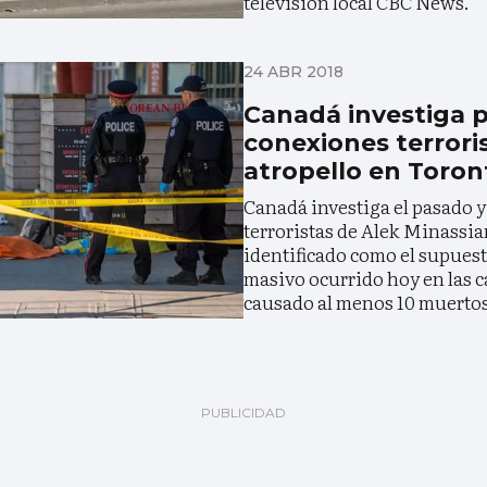
televisión local CBC News.
24 ABR 2018
Canadá investiga p
conexiones terrori
atropello en Toron
Canadá investiga el pasado y
terroristas de Alek Minassia
identificado como el supuest
masivo ocurrido hoy en las c
causado al menos 10 muertos