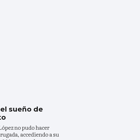
 el sueño de
to
 López no pudo hacer
drugada, accediendo a su