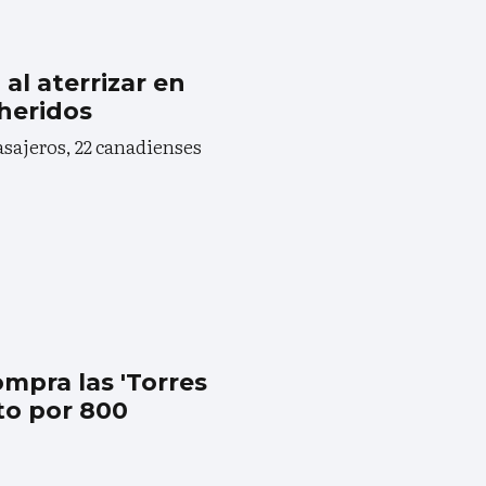
al aterrizar en
 heridos
asajeros, 22 canadienses
mpra las 'Torres
to por 800