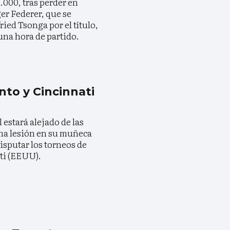
.000, tras perder en
er Federer, que se
ried Tsonga por el título,
 una hora de partido.
nto y Cincinnati
 estará alejado de las
una lesión en su muñeca
isputar los torneos de
ti (EEUU).