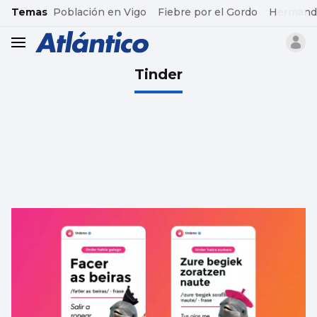
common.go-to-content
Temas
Población en Vigo
Fiebre por el Gordo
Hermand
header.menu.open
Tinder