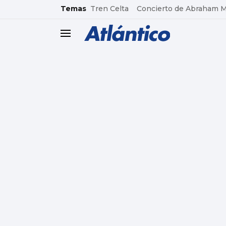
common.go-to-content
Temas
Tren Celta
Concierto de Abraham 
header.menu.open