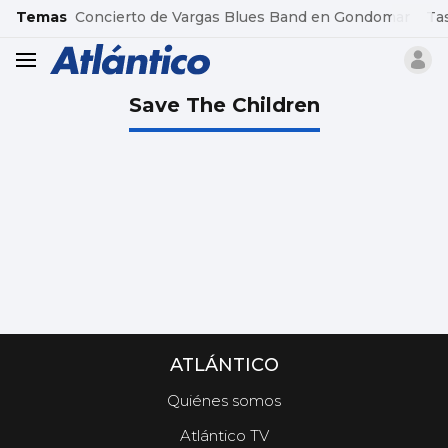
common.go-to-content
Temas
Concierto de Vargas Blues Band en Gondomar
Ta
header.menu.open
Save The Children
ATLÁNTICO
Quiénes somos
Atlántico TV