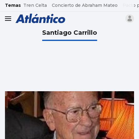
common.go-to-content
Temas
Tren Celta
Concierto de Abraham Mateo
Pacto 
header.menu.open
Santiago Carrillo