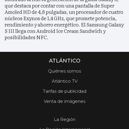
que destaca por contar con una pantalla de Super
Amoled HD de 4,8 pulgadas, un procesador de cuatro
núcleos Exynos de 1,4 GHz, que promete potencia,
rendimiento y ahorro energético. El Samsung Galaxy
S III llega con Android Ice Cream Sandwich y
posibilidades NFC.
ATLÁNTICO
Quiénes somos
Atlántico TV
Tarifas de publicidad
Venta de imágenes
La Región