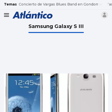
common.go-to-content
Temas
Concierto de Vargas Blues Band en Gondomar
Ta
header.menu.open
Samsung Galaxy S III