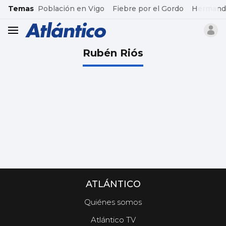
common.go-to-content
Temas
Población en Vigo
Fiebre por el Gordo
Hermand
header.menu.open
Rubén Riós
ATLÁNTICO
Quiénes somos
Atlántico TV