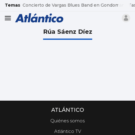
common.go-to-content
Temas
Concierto de Vargas Blues Band en Gondomar
Ta
header.menu.open
Rúa Sáenz Díez
ATLÁNTICO
Quiénes somos
Atlántico TV