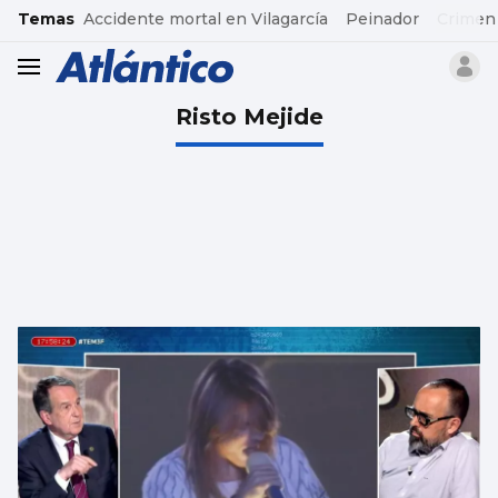
common.go-to-content
Temas
Accidente mortal en Vilagarcía
Peinador
Crimen
header.menu.open
Risto Mejide