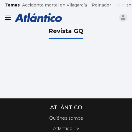
common.go-to-content
Temas
Accidente mortal en Vilagarcía
Peinador
Crimen
header.menu.open
Revista GQ
ATLÁNTICO
Quiénes somos
Atlántico TV