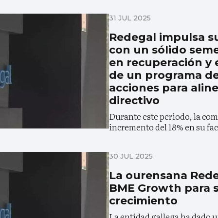
31 JUL 2025
Redegal impulsa s
con un sólido sem
en recuperación y 
de un programa d
acciones para alin
directivo
Durante este periodo, la co
incremento del 18% en su fa
30 JUL 2025
La ourensana Rede
BME Growth para s
crecimiento
La entidad gallega ha dado u