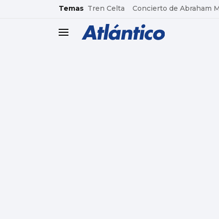
common.go-to-content
Temas
Tren Celta
Concierto de Abraham 
header.menu.open