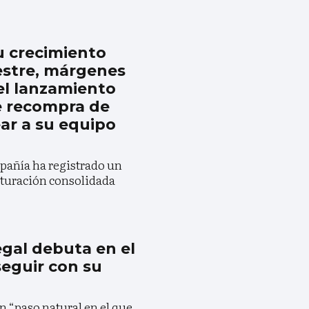
u crecimiento
estre, márgenes
el lanzamiento
e recompra de
ear a su equipo
mpañía ha registrado un
cturación consolidada
gal debuta en el
eguir con su
n “paso natural en el que