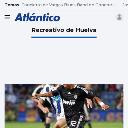
common.go-to-content
Temas
Concierto de Vargas Blues Band en Gondomar
Ta
header.menu.open
Recreativo de Huelva