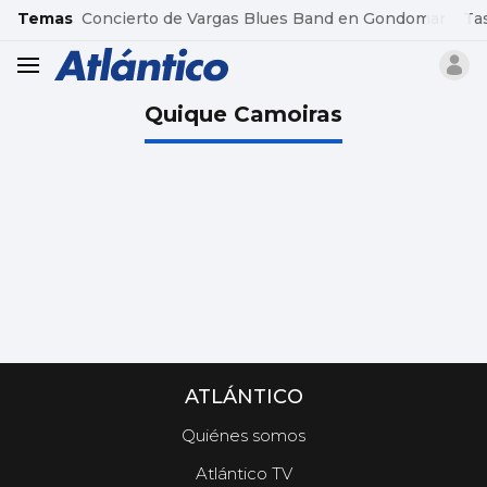
common.go-to-content
Temas
Concierto de Vargas Blues Band en Gondomar
Ta
header.menu.open
Quique Camoiras
ATLÁNTICO
Quiénes somos
Atlántico TV