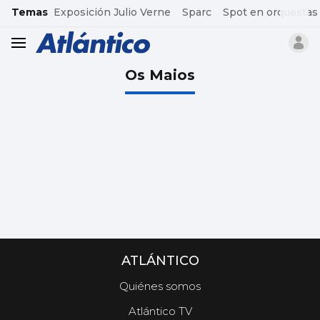
common.go-to-content
Temas
Exposición Julio Verne
Sparc
Spot en orquestas
header.menu.open
Os Maios
ATLÁNTICO
Quiénes somos
Atlántico TV