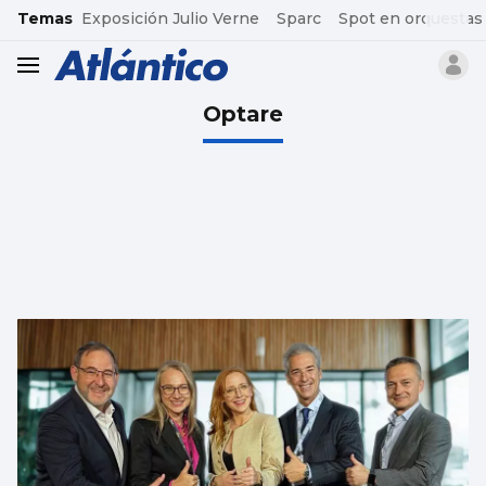
common.go-to-content
Temas
Exposición Julio Verne
Sparc
Spot en orquestas
header.menu.open
Optare