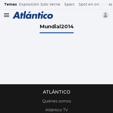
common.go-to-content
Temas
Exposición Julio Verne
Sparc
Spot en orquestas
header.menu.open
Mundial2014
ATLÁNTICO
Quiénes somos
Atlántico TV