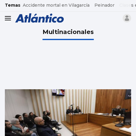
common.go-to-content
Temas
Accidente mortal en Vilagarcía
Peinador
Clases 
header.menu.open
Multinacionales