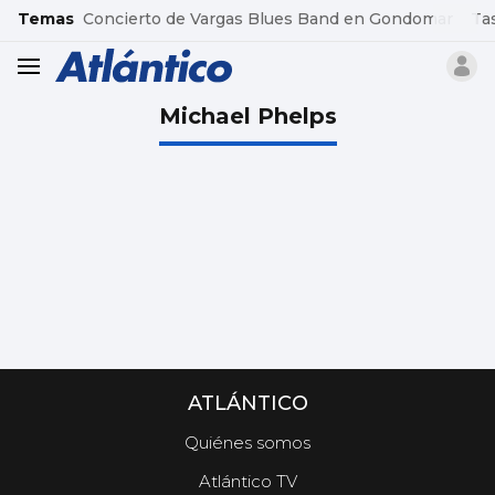
common.go-to-content
Temas
Concierto de Vargas Blues Band en Gondomar
Ta
header.menu.open
Michael Phelps
ATLÁNTICO
Quiénes somos
Atlántico TV