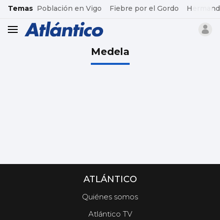
common.go-to-content
Temas
Población en Vigo
Fiebre por el Gordo
Hermand
header.menu.open
Medela
ATLÁNTICO
Quiénes somos
Atlántico TV