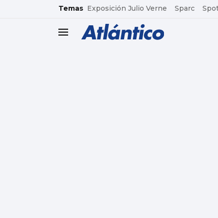
common.go-to-content
Temas
Exposición Julio Verne
Sparc
Spot
header.menu.open