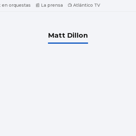
 en orquestas
📰 La prensa
📺 Atlántico TV
Matt Dillon