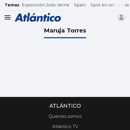
common.go-to-content
Temas
Exposición Julio Verne
Sparc
Spot en orquestas
header.menu.open
Maruja Torres
ATLÁNTICO
Quiénes somos
Atlántico TV