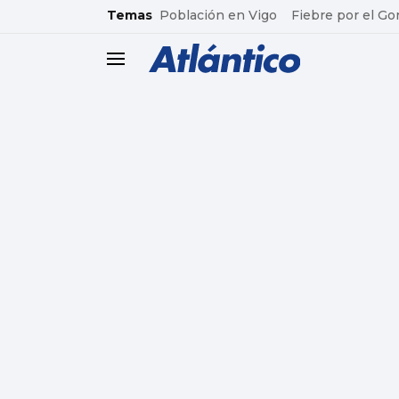
common.go-to-content
Temas
Población en Vigo
Fiebre por el Go
header.menu.open