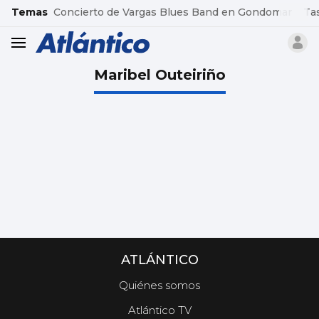
common.go-to-content
Temas
Concierto de Vargas Blues Band en Gondomar
Ta
header.menu.open
Maribel Outeiriño
ATLÁNTICO
Quiénes somos
Atlántico TV