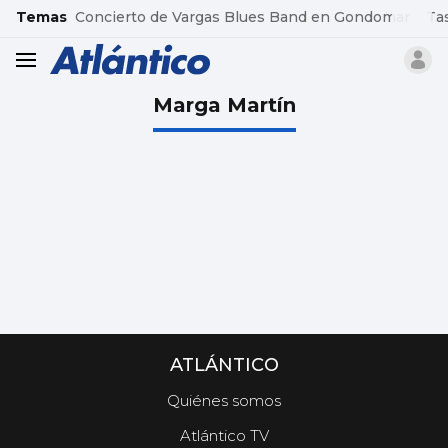
common.go-to-content
Temas
Concierto de Vargas Blues Band en Gondomar
Ta
header.menu.open
Marga Martín
ATLÁNTICO
Quiénes somos
Atlántico TV