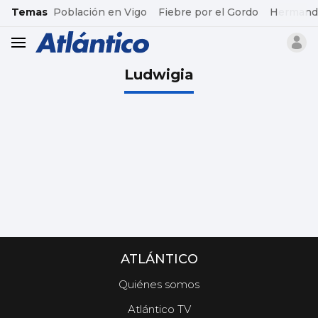
common.go-to-content
Temas
Población en Vigo
Fiebre por el Gordo
Hermand
header.menu.open
Ludwigia
ATLÁNTICO
Quiénes somos
Atlántico TV