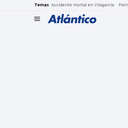
common.go-to-content
Temas
Accidente mortal en Vilagarcía
Pein
header.menu.open