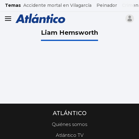
common.go-to-content
Temas
Accidente mortal en Vilagarcía
Peinador
Crimen
header.menu.open
Liam Hemsworth
ATLÁNTICO
Quiénes somos
Atlántico TV