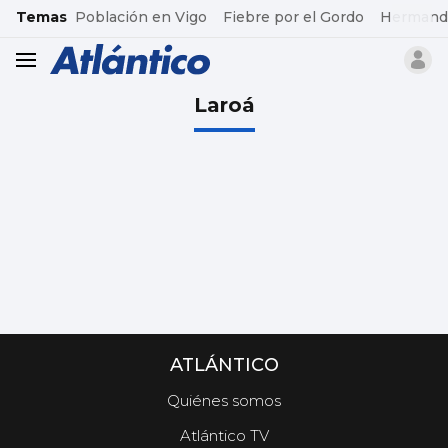
common.go-to-content
Temas
Población en Vigo
Fiebre por el Gordo
Hermand
header.menu.open
Laroá
ATLÁNTICO
Quiénes somos
Atlántico TV