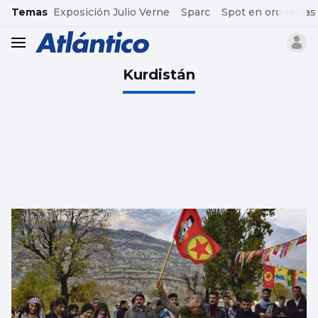
common.go-to-content
Temas
Exposición Julio Verne
Sparc
Spot en orquestas
header.menu.open
Kurdistán