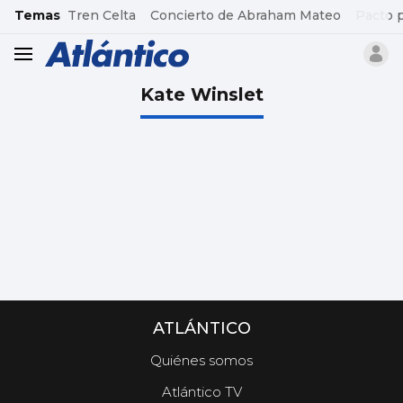
common.go-to-content
Temas
Tren Celta
Concierto de Abraham Mateo
Pacto 
header.menu.open
Kate Winslet
ATLÁNTICO
Quiénes somos
Atlántico TV