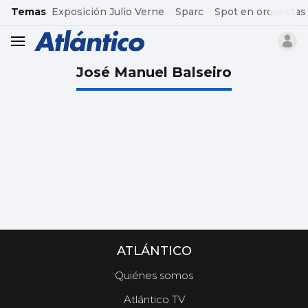
common.go-to-content
Temas
Exposición Julio Verne
Sparc
Spot en orquestas
header.menu.open
José Manuel Balseiro
ATLÁNTICO
Quiénes somos
Atlántico TV